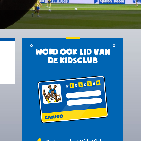
Word ook lid van
de KidsClub