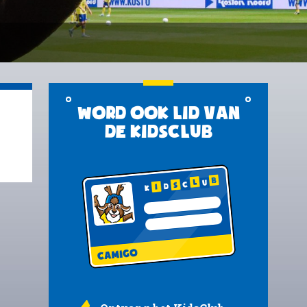
Word ook lid van
de KidsClub