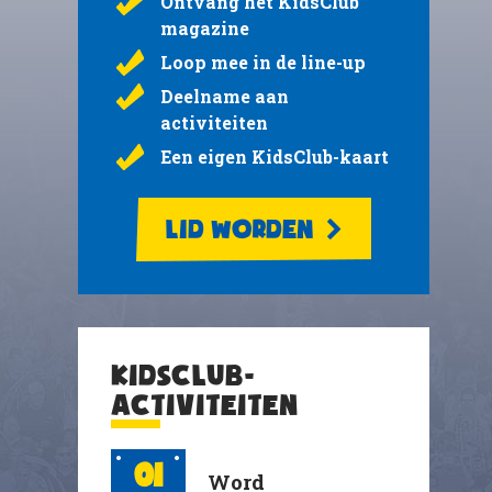
Ontvang het KidsClub
magazine
Loop mee in de line-up
Deelname aan
activiteiten
Een eigen KidsClub-kaart
LID WORDEN
KIDSCLUB-
ACTIVITEITEN
01
Word