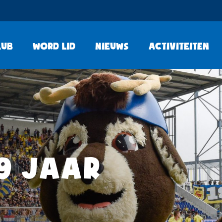
lub
Word lid
Nieuws
Activiteiten
9 JAAR