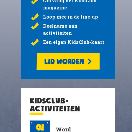
Ontvang het KidsClub
magazine
Loop mee in de line-up
Deelname aan
activiteiten
Een eigen KidsClub-kaart
LID WORDEN
KIDSCLUB-
ACTIVITEITEN
01
Word