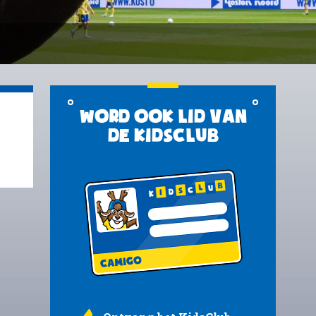
Word ook lid van
de KidsClub