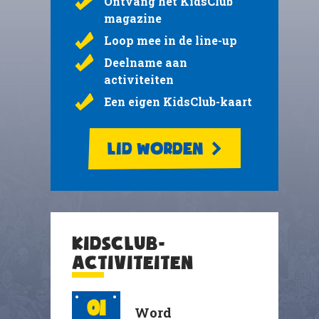
Ontvang het KidsClub
magazine
Loop mee in de line-up
Deelname aan
activiteiten
Een eigen KidsClub-kaart
LID WORDEN
KIDSCLUB-
ACTIVITEITEN
01
Word