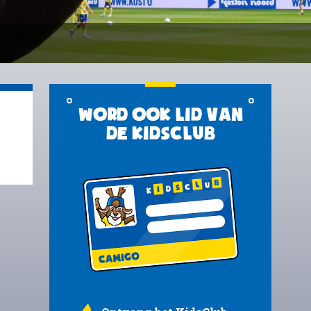
Word ook lid van
de KidsClub