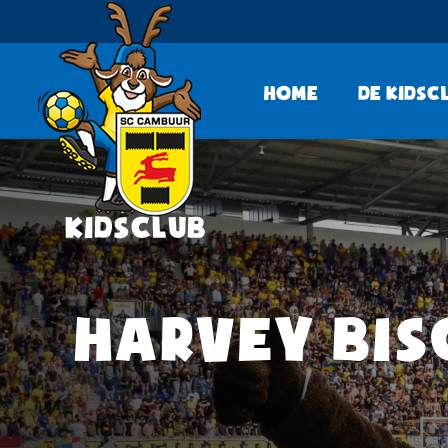
Home
De KidsC
HARVEY BIS