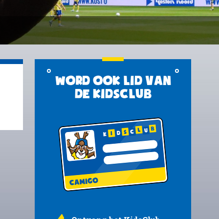
Word ook lid van
de KidsClub