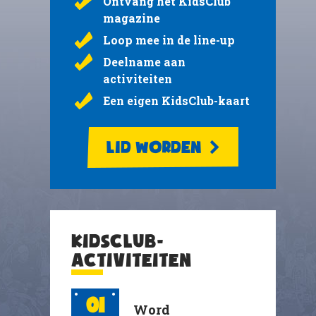
Ontvang het KidsClub
magazine
Loop mee in de line-up
Deelname aan
activiteiten
Een eigen KidsClub-kaart
LID WORDEN
KIDSCLUB-
ACTIVITEITEN
01
Word