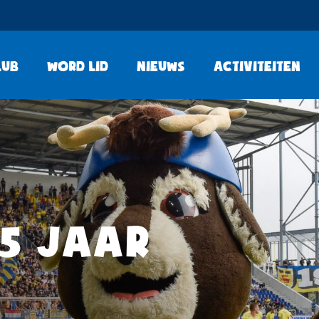
lub
Word lid
Nieuws
Activiteiten
 5 JAAR