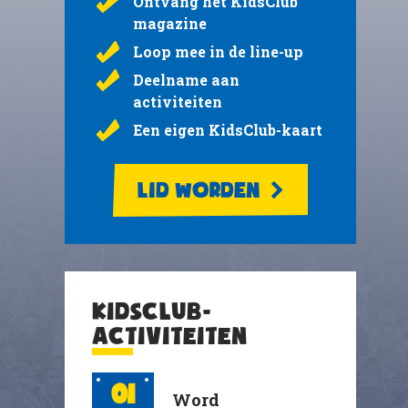
Ontvang het KidsClub
magazine
Loop mee in de line-up
Deelname aan
activiteiten
Een eigen KidsClub-kaart
LID WORDEN
KIDSCLUB-
ACTIVITEITEN
01
Word