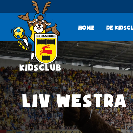
Home
De KidsC
LIV WESTRA