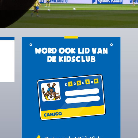
Word ook lid van
de KidsClub