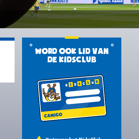
Word ook lid van
de KidsClub