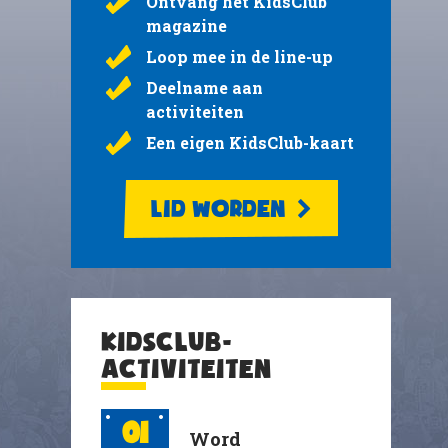
Ontvang het KidsClub
magazine
Loop mee in de line-up
Deelname aan
activiteiten
Een eigen KidsClub-kaart
LID WORDEN
KIDSCLUB-
ACTIVITEITEN
01
Word