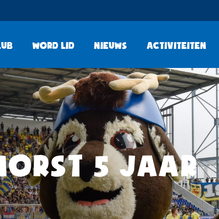
lub
Word lid
Nieuws
Activiteiten
HORST 5 JAAR