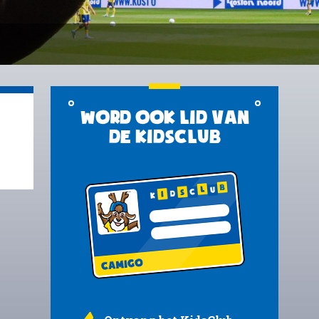
Word ook lid van
de KidsClub