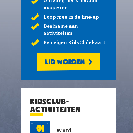
Ontvang het KidsClub
magazine
Loop mee in de line-up
Deelname aan
activiteiten
Een eigen KidsClub-kaart
LID WORDEN
KIDSCLUB-
ACTIVITEITEN
01
Word