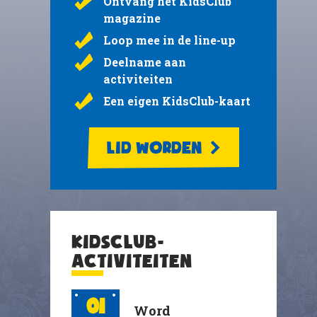
Ontvang het KidsClub
magazine
Loop mee in de line-up
Deelname aan
activiteiten
Een eigen KidsClub-kaart
LID WORDEN
KIDSCLUB-
ACTIVITEITEN
01
Word