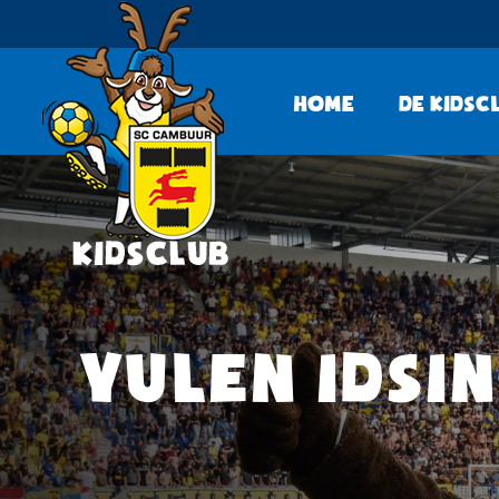
Home
De KidsC
YULEN IDSIN