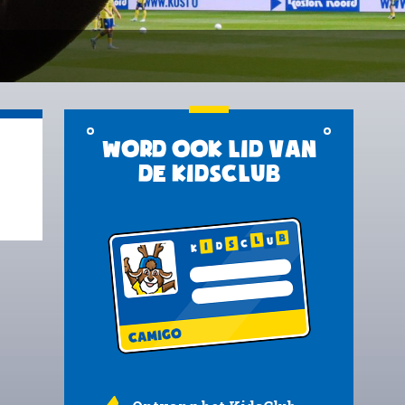
Word ook lid van
de KidsClub