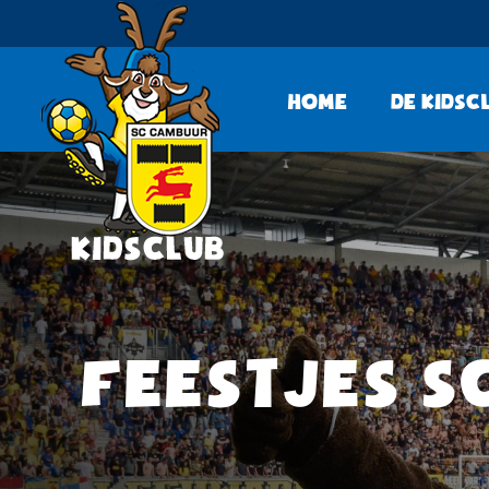
Home
De KidsC
FEESTJES S