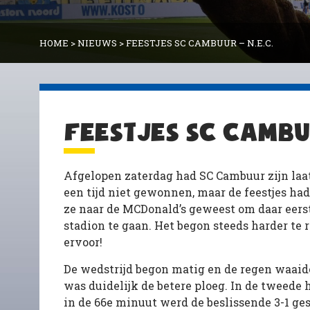
HOME
>
NIEUWS
>
FEESTJES SC CAMBUUR – N.E.C.
FEESTJES SC CAMBUU
Afgelopen zaterdag had SC Cambuur zijn laat
een tijd niet gewonnen, maar de feestjes had
ze naar de MCDonald’s geweest om daar eers
stadion te gaan. Het begon steeds harder te
ervoor!
De wedstrijd begon matig en de regen waaide 
was duidelijk de betere ploeg. In de tweede 
in de 66e minuut werd de beslissende 3-1 ges