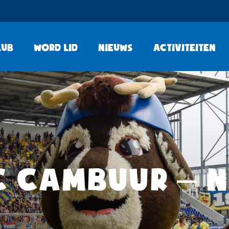
lub
Word lid
Nieuws
Activiteiten
C CAMBUUR – N