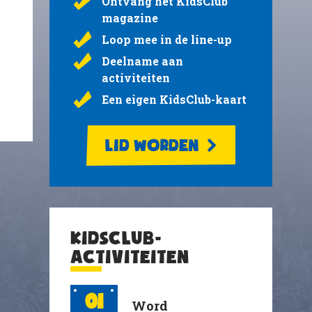
Ontvang het KidsClub
magazine
Loop mee in de line-up
Deelname aan
activiteiten
Een eigen KidsClub-kaart
LID WORDEN
KIDSCLUB-
ACTIVITEITEN
01
Word