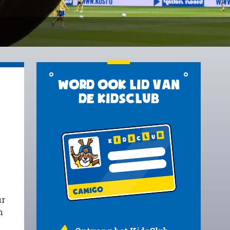
Word ook lid van
de KidsClub
ur
n