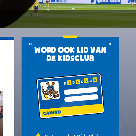
Word ook lid van
de KidsClub