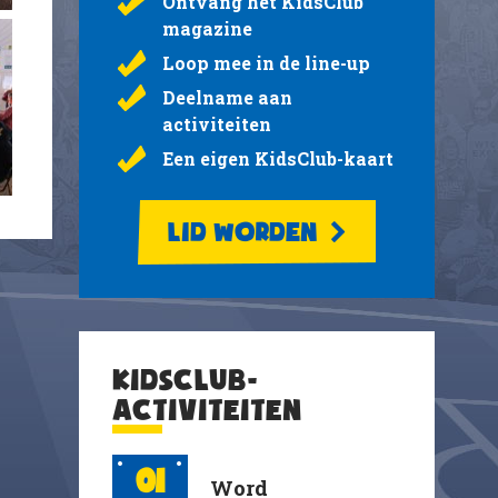
Ontvang het KidsClub
magazine
Loop mee in de line-up
Deelname aan
activiteiten
Een eigen KidsClub-kaart
LID WORDEN
KIDSCLUB-
ACTIVITEITEN
01
Word