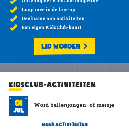
Ontvang het KidsClub magazine
Loop mee in de line-up
Deelname aan activiteiten
Een eigen KidsClub-kaart
LID WORDEN
KIDSCLUB-ACTIVITEITEN
01
Word ballenjongen- of meisje
Jul
MEER ACTIVITEITEN