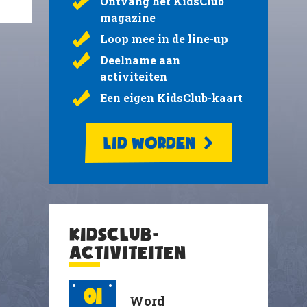
Ontvang het KidsClub
magazine
Loop mee in de line-up
Deelname aan
activiteiten
Een eigen KidsClub-kaart
LID WORDEN
KIDSCLUB-
ACTIVITEITEN
01
Word