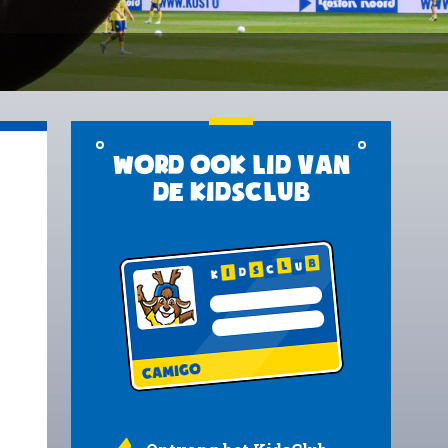
Word ook lid van
de KidsClub