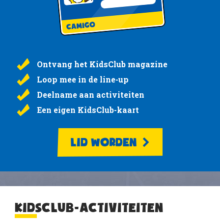
Ontvang het KidsClub magazine
Loop mee in de line-up
Deelname aan activiteiten
Een eigen KidsClub-kaart
LID WORDEN
KIDSCLUB-ACTIVITEITEN