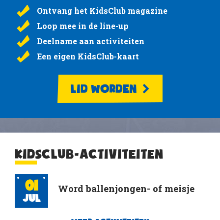
Ontvang het KidsClub magazine
Loop mee in de line-up
Deelname aan activiteiten
Een eigen KidsClub-kaart
LID WORDEN
KIDSCLUB-ACTIVITEITEN
01
Word ballenjongen- of meisje
Jul