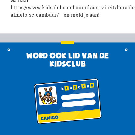
Ga naar
https://www.kidsclubcambuur.nl/activiteit/heracle
almelo-sc-cambuur/ en meld je aan!
Word ook lid van de
KidsClub