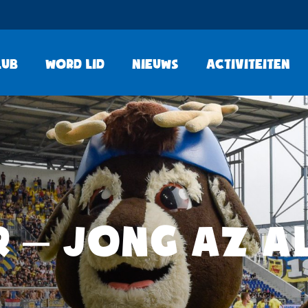
lub
Word lid
Nieuws
Activiteiten
 – JONG AZ A