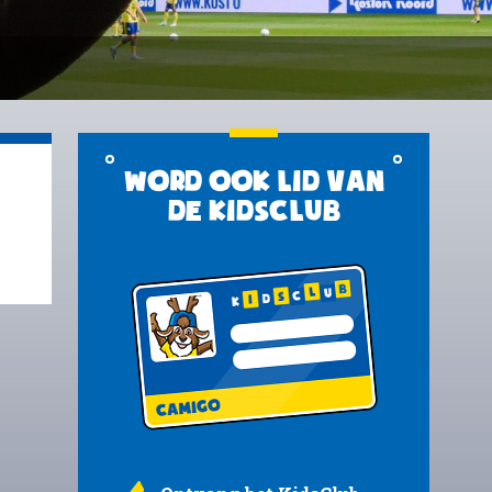
Word ook lid van
de KidsClub