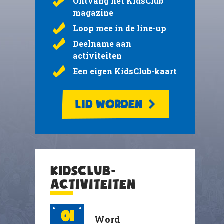
Ontvang het KidsClub
magazine
Loop mee in de line-up
Deelname aan
activiteiten
Een eigen KidsClub-kaart
LID WORDEN
KIDSCLUB-
ACTIVITEITEN
01
Word