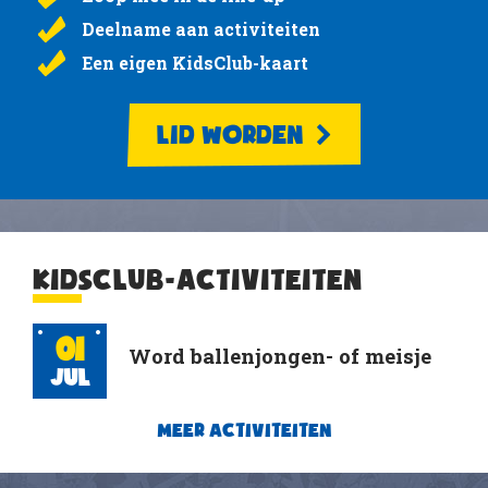
Deelname aan activiteiten
Een eigen KidsClub-kaart
LID WORDEN
KIDSCLUB-ACTIVITEITEN
01
Word ballenjongen- of meisje
Jul
MEER ACTIVITEITEN