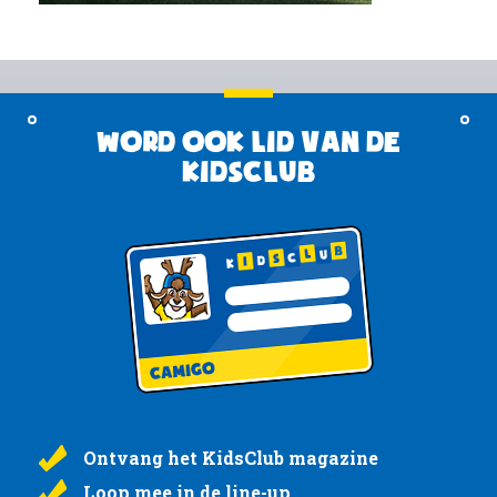
Word ook lid van de
KidsClub
Ontvang het KidsClub magazine
Loop mee in de line-up