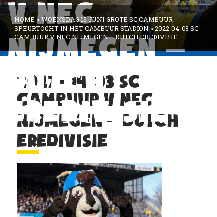
V NEC
HOME
>
WOENSDAG 15 JUNI GROTE SC CAMBUUR
SPEURTOCHT IN HET CAMBUUR STADION
>
2022-04-03 SC
CAMBUUR V NEC NIJMEGEN – DUTCH EREDIVISIE
NIJMEGEN –
DUTCH
2022-04-03 SC
CAMBUUR V NEC
EREDIVISIE
NIJMEGEN – DUTCH
EREDIVISIE