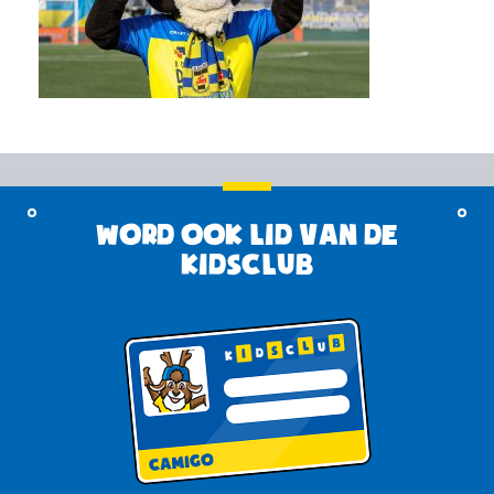
Word ook lid van de
KidsClub