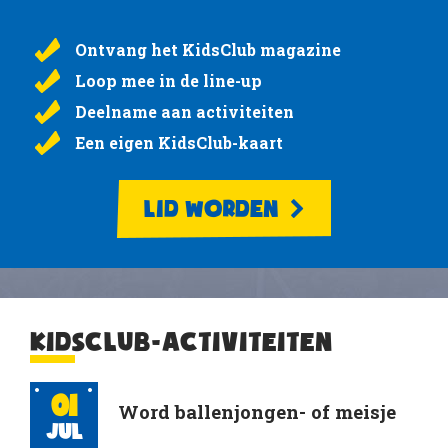
Ontvang het KidsClub magazine
Loop mee in de line-up
Deelname aan activiteiten
Een eigen KidsClub-kaart
LID WORDEN
KIDSCLUB-ACTIVITEITEN
01
Word ballenjongen- of meisje
Jul